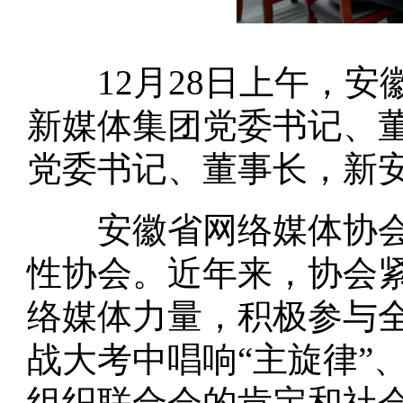
12月28日上午，安
新媒体集团党委书记、
党委书记、董事长，新
安徽省网络媒体协会是
性协会。近年来，协会
络媒体力量，积极参与
战大考中唱响“主旋律”
组织联合会的肯定和社