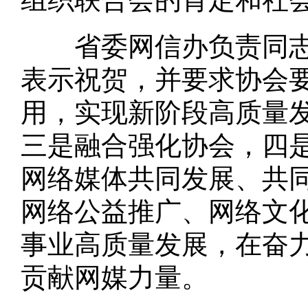
省委网信办负责同志在
表示祝贺，并要求协会
用，实现新阶段高质量
三是融合强化协会，四
网络媒体共同发展、共
网络公益推广、网络文
事业高质量发展，在奋
贡献网媒力量。