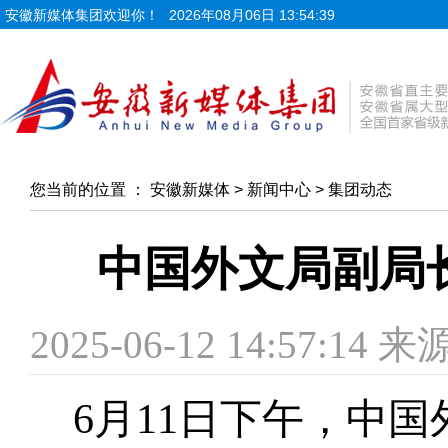
安徽新媒体集团欢迎你！
2026年08月06日 13:54:40
您当前的位置 ：
安徽新媒体
>
新闻中心
>
集团动态
中国外文局副局
2025-06-12 14:57:
6月11日下午，中