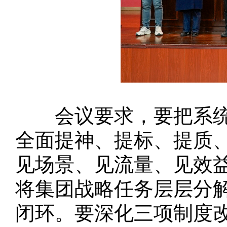
会议要求，要把系统性
全面提神、提标、提质
见场景、见流量、见效
将集团战略任务层层分
闭环。要深化三项制度