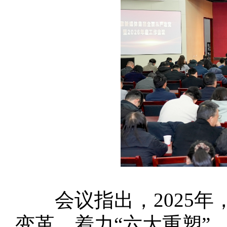
会议指出，2025年
变革，着力“六大重塑”