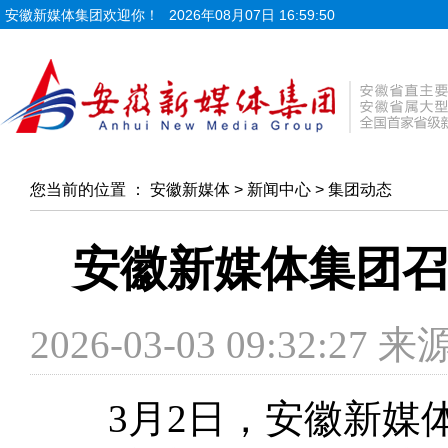
安徽新媒体集团欢迎你！
2026年08月07日 16:59:51
您当前的位置 ：
安徽新媒体
>
新闻中心
>
集团动态
安徽新媒体集团召
2026-03-03 09:32:
3月2日，安徽新媒体集