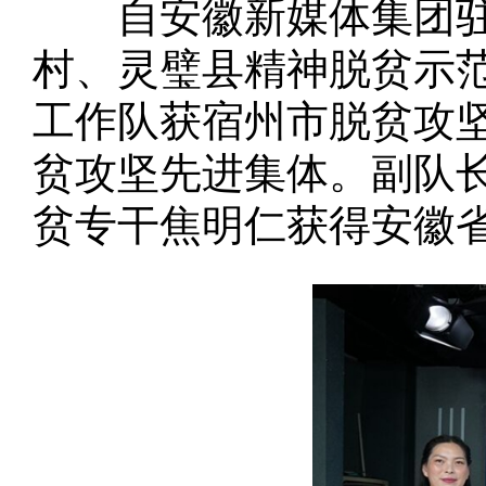
自安徽新媒体集团驻村
村、灵璧县精神脱贫示
工作队获宿州市脱贫攻
贫攻坚先进集体。副队
贫专干焦明仁获得安徽