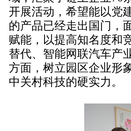
开展活动，希望能以党
的产品已经走出国门，
赋能，以提高知名度和
替代、智能网联汽车产
方面，树立园区企业形
中关村科技的硬实力。