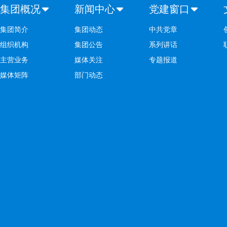
集团概况
新闻中心
党建窗口
集团简介
集团动态
中共党章
组织机构
集团公告
系列讲话
主营业务
媒体关注
专题报道
媒体矩阵
部门动态