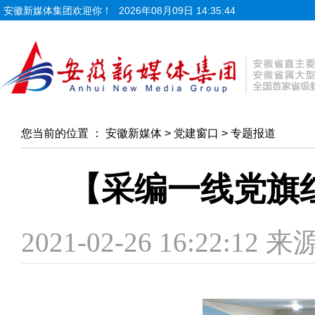
安徽新媒体集团欢迎你！
2026年08月09日 14:35:45
您当前的位置 ：
安徽新媒体
>
党建窗口
>
专题报道
【采编一线党旗
2021-02-26 16:22: