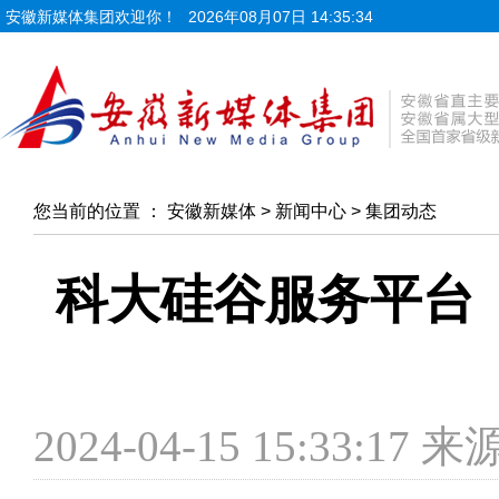
安徽新媒体集团欢迎你！
2026年08月07日 14:35:37
您当前的位置 ：
安徽新媒体
>
新闻中心
>
集团动态
科大硅谷服务平台
2024-04-15 15:33:1