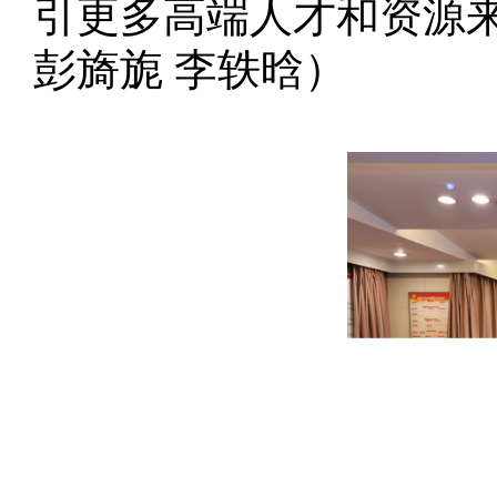
引更多高端人才和资源来
彭旖旎 李轶晗）